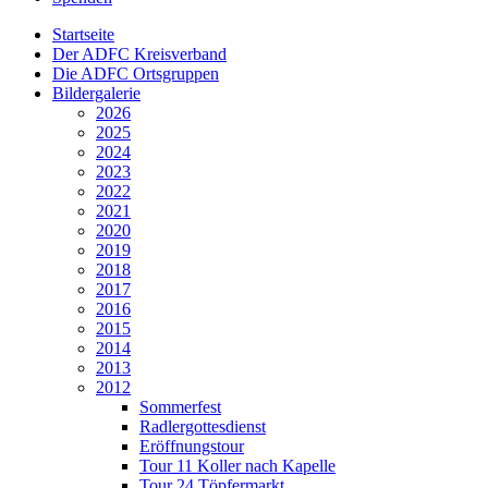
Startseite
Der ADFC Kreisverband
Die ADFC Ortsgruppen
Bildergalerie
2026
2025
2024
2023
2022
2021
2020
2019
2018
2017
2016
2015
2014
2013
2012
Sommerfest
Radlergottesdienst
Eröffnungstour
Tour 11 Koller nach Kapelle
Tour 24 Töpfermarkt