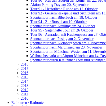
Tour 86 - Auf den Spuren der Römer am 22. Sept
Aktion Parking Day am 20. September
Tour 91 - Herbstliche Runde am 12. Oktober
Tour 92 - Geiselwieskapelle und Sixnitgern am 13
Spontantour nach Biberbach am 18. Oktober
Tour 94 - Zur Borstei am 19. Oktober
Spontantour nach Krailling am 24. Oktober
Tour 95 - Sagenhafte Tour am 26 Oktober
Tour 96 - Ausradeln mit Kuchenpause am 27. Okt
Spontantour nach Pasing am 2. November
Spontantour nach Kleinberghofen am 7. Novembe
Spontantour nach Martinsried am 23. November
Spontantour im Münchner Westen am 11. Dezemb
Weihnachtsmarkt am Airport München am 14. De
Spontantour durch Kreuzliner Forst und Aubinge
2018
2017
2016
2015
2014
2013
2012
2011
2010
Radtouren / Radrouten