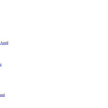
April
i
Juni