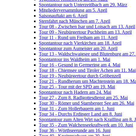
Spontantour nach Unterzeitlbach am 29. März
Mitgliederversammlung am 5. April
Saisonauftakt am 6. April
Sternfahrt nach München am 7. April
Tour 08 - Zwischen Isar und Loisach am 13. April
Tour 09 - Neubürgertour Puchheim am 13. April
Tour 11 - Rund um Freiham am 11. April
Spontantour nach Vierkirchen am 18. April
Spontantour zum Aumeister am 20. April
Tour 13 - Waldschwaigsee und Blutenburg am 27. 
Spontantour ins Waldheim am 1. Mai
Tour 16 - Gesund in Germering am 4. Mai
Tour 18 - Chiemsee und Tiroler Achen am 11. Mai
Tour 19 - Neubürgertour durch Gröbenzell
Tour 21 - Rundherum um Machtenstein am 18. Ma
Tour 25 - Tour mit der SPD am 19. Mai
Spontantour nach Hadern am 24. Mai
Tour 27 - Zum 8. Radlgottesdienst am 25. Mai
Tour 30 - Römer und Starnberger See am 26. Mai
Tour 31 - Zum Hollerbauern am 1. Juni
Tour 34 - Durchs Erdinger Land am 8. Juni
Spontantour zum Alten Wirt nach Krailling am 8. 
Tour 35 - Zum Walchenseekraftwerk am 10. Juni
Tour 36 - Wörthseerunde am 16. Juni
Tour 40 - Kneippradweg am 20. Juni