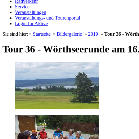
Radverkehr
Service
Veranstaltungen
Veranstaltungs- und Tourenportal
Login für Aktive
Sie sind hier: »
Startseite
»
Bildergalerie
»
2019
»
Tour 36 - Wörth
Tour 36 - Wörthseerunde am 16.