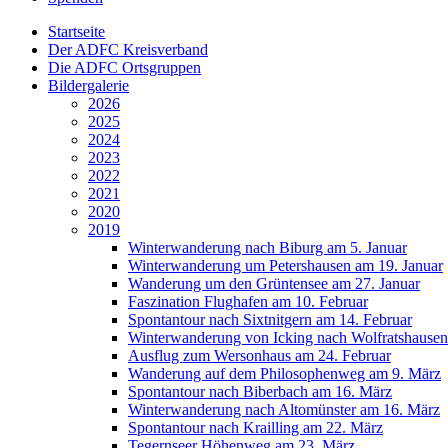
Startseite
Der ADFC Kreisverband
Die ADFC Ortsgruppen
Bildergalerie
2026
2025
2024
2023
2022
2021
2020
2019
Winterwanderung nach Biburg am 5. Januar
Winterwanderung um Petershausen am 19. Januar
Wanderung um den Grüntensee am 27. Januar
Faszination Flughafen am 10. Februar
Spontantour nach Sixtnitgern am 14. Februar
Winterwanderung von Icking nach Wolfratshausen
Ausflug zum Wersonhaus am 24. Februar
Wanderung auf dem Philosophenweg am 9. März
Spontantour nach Biberbach am 16. März
Winterwanderung nach Altomünster am 16. März
Spontantour nach Krailling am 22. März
Tegernseer Höhenweg am 23. März