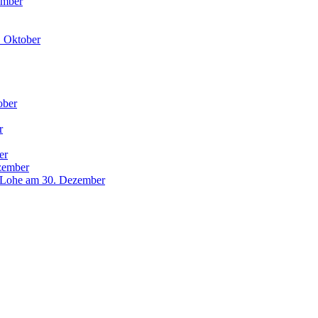
ember
. Oktober
ober
r
er
zember
r Lohe am 30. Dezember