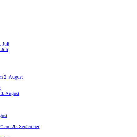
 Juli
Juli
m 2. August
t
10. August
gust
e" am 20. September