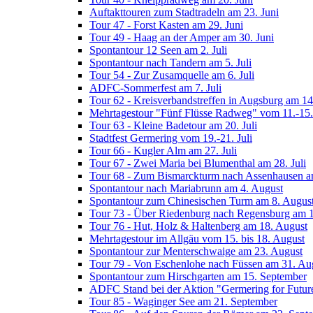
Auftakttouren zum Stadtradeln am 23. Juni
Tour 47 - Forst Kasten am 29. Juni
Tour 49 - Haag an der Amper am 30. Juni
Spontantour 12 Seen am 2. Juli
Spontantour nach Tandern am 5. Juli
Tour 54 - Zur Zusamquelle am 6. Juli
ADFC-Sommerfest am 7. Juli
Tour 62 - Kreisverbandstreffen in Augsburg am 14.
Mehrtagestour "Fünf Flüsse Radweg" vom 11.-15. 
Tour 63 - Kleine Badetour am 20. Juli
Stadtfest Germering vom 19.-21. Juli
Tour 66 - Kugler Alm am 27. Juli
Tour 67 - Zwei Maria bei Blumenthal am 28. Juli
Tour 68 - Zum Bismarckturm nach Assenhausen a
Spontantour nach Mariabrunn am 4. August
Spontantour zum Chinesischen Turm am 8. Augus
Tour 73 - Über Riedenburg nach Regensburg am 
Tour 76 - Hut, Holz & Haltenberg am 18. August
Mehrtagestour im Allgäu vom 15. bis 18. August
Spontantour zur Menterschwaige am 23. August
Tour 79 - Von Eschenlohe nach Füssen am 31. Au
Spontantour zum Hirschgarten am 15. September
ADFC Stand bei der Aktion "Germering for Futur
Tour 85 - Waginger See am 21. September