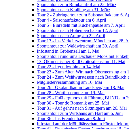
Spontantour zum Bumbaurhof am 22. März
Spontantour nach Krailling am 31. März
Tour 2 - Zubringertour zum Saisonauftakt am 6. Ap
Tour 4 - Saisonauftakttour am 6. April
Tour 5 - Einradeln mit Kuchenpause am 7. April
Spontantour nach Hohenbercha am 12. April
Spontantour nach Auing am 22. April
Tour 13 - Ins Verkehrszentrum München am 28. Ap
Spontantour zur Waldwirtschaft am 30. April
Infostand in Gröbenzell am 1. Mai
Spontantour rund ums Dachauer Moos mit Einkehr
13. Ökumenischer Radl Gottesdienst am 11. Mai
Tour 22 - Irgendwohin am 14. Mai
Tour 23 - Zum Alten Wirt nach Obermenzing am 
Tour 24 - Zum Weißwurstessen nach Baindlkirch 
Mitgliederversammlung am 16. Mai
Tour 26 - Ökolandbau in Landsberg am 18. Mai
Tour 28 - Wörthseerunde am 19. Mai
Tour 29 - Fußbergmoos mit Führung BUND am 2
Tour 30 - Tour de Romanik am 25. Mai
Tour 31 - Auf geht‘s nach Sixtnitgern am 26. Mai
Spontantour zum Wirtshaus am Hart am 6. Juni
Tour 36 - Ins Freudenhaus am 8. Juni
Infostand auf der Möbilitätsschau in Fürstenfeldbr
Tour 41 - Botanischer Garten Augsburg am 15. Ju