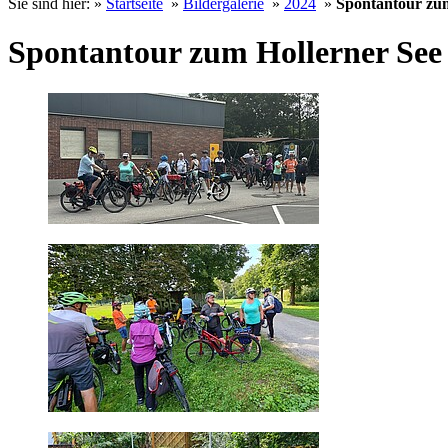
Sie sind hier: »
Startseite
»
Bildergalerie
»
2024
»
Spontantour zum
Spontantour zum Hollerner See