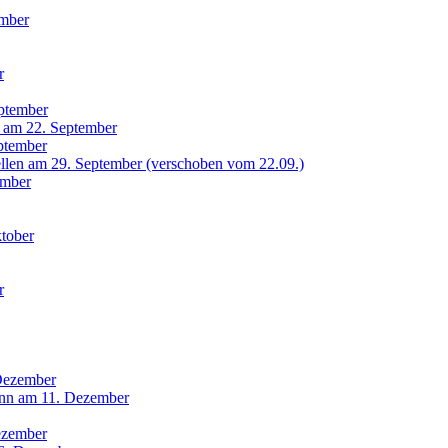
ember
r
ptember
g am 22. September
ptember
llen am 29. September (verschoben vom 22.09.)
ember
ktober
r
 Dezember
nn am 11. Dezember
ezember