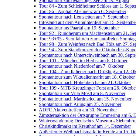
Spontantour zum Maisinger See am 29. August
Tour 84 - Zum Schleißheimer Schloss am 1. Sept
Tour 86 - Asphalt Abstinenz am 6. September
Spontantour nach Leutstetten am 7. September
Infostand auf dem Aumühlenfest am 15. Septembe
Spontantour ins Paartal am 19. September
Tour 92 - Rundherum um Machtenstein am 21. Se
Tour 93+95 - Sternfahrten zum autofreien Sonnta
Tour 98 - Zum Weinfest nach Bad Tölz am 27. Se
Tour 94 - Zum Standkonzert der Oktoberfest-Kape
Spontantour nach Unterschweinbach am 30. Sept
Tour 101 - München im Herbst am 6. Oktober
Spontantour nach Niederdorf am 7. Oktober
Tour 104 - Zum Italiener nach Drößling am 12. O
Spontantour zum Viktualienmarkt am 18. Oktober
Spontantour nach Hohenbercha am 21. Oktober
Tour 109 - MTB Kreuzlinger Forst am 26. Oktobe
Spontantour zur Villa Möstl am 8. November
Spontantour nach Martinsried am 15. November
Spontantour nach Auing am 25. November
ADFC Aktiventreffen am 30. November
Zimtsternaktion der Ortsgruppe Emmering am 6.
Winterwanderung Deutsches Museum - Siebenbru
Christkindlmarkt im Kreuthof am 14. Dezember
Außerferner Weihnachtsmarkt in Reutte am 15. D