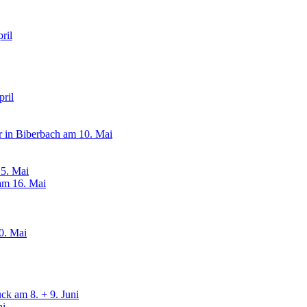
ril
ril
 in Biberbach am 10. Mai
15. Mai
am 16. Mai
0. Mai
uck am 8. + 9. Juni
ni