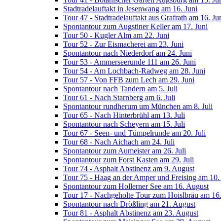
Stadtradelauftakt in Jesenwang am 16. Juni
Tour 47 - Stadtradelauftakt aus Grafrath am 16. Ju
Spontantour zum Augstiner Keller am 17. Juni
Tour 50 - Kugler Alm am 22. Juni
Tour 52 - Zur Eismacherei am 23. Juni
Spontantour nach Niederdorf am 24. Juni
Tour 53 - Ammerseerunde 111 am 26. Juni
Tour 54 - Am Lochbach-Radweg am 28. Juni
Tour 57 - Von FFB zum Lech am 29. Juni
Spontantour nach Tandern am 5. Juli
Tour 61 - Nach Starnberg am 6. Juli
Spontantour rundherum um München am 8. Juli
Tour 65 - Nach Hinterbrühl am 13. Juli
Spontantour nach Scheyern am 15. Juli
Tour 67 - Seen- und Tümpelrunde am 20. Juli
Tour 68 - Nach Aichach am 24. Juli
Spontantour zum Aumeister am 26. Juli
Spontantour zum Forst Kasten am 29. Juli
Tour 74 - Asphalt Abstinenz am 9. August
Tour 75 - Haag an der Amper und Freising am 10.
Spontantour zum Hollerner See am 16. August
Tour 17 - Nachgeholte Tour zum Hoislbräu am 16
Spontantour nach Drößling am 21. August
Tour 81 - Asphalt Abstinenz am 23. August