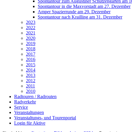
Spontantour zum Augustiner Schützengarten am 
Spontantour in die Maxvorstadt am 27. Dezember
Amper Spazierrunde am 29. Dezember
Spontantour nach Krailling am 31. Dezember
2023
2022
2021
2020
2019
2018
2017
2016
2015
2014
2013
2012
2011
2010
Radtouren / Radrouten
Radverkehr
Service
Veranstaltungen
Veranstaltungs- und Tourenportal
Login für Aktive