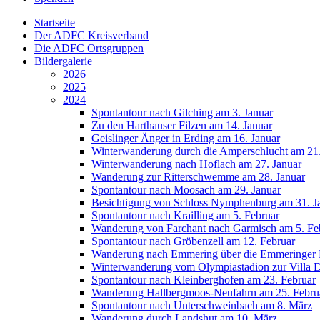
Startseite
Der ADFC Kreisverband
Die ADFC Ortsgruppen
Bildergalerie
2026
2025
2024
Spontantour nach Gilching am 3. Januar
Zu den Harthauser Filzen am 14. Januar
Geislinger Änger in Erding am 16. Januar
Winterwanderung durch die Amperschlucht am 21.
Winterwanderung nach Hoflach am 27. Januar
Wanderung zur Ritterschwemme am 28. Januar
Spontantour nach Moosach am 29. Januar
Besichtigung von Schloss Nymphenburg am 31. J
Spontantour nach Krailling am 5. Februar
Wanderung von Farchant nach Garmisch am 5. Fe
Spontantour nach Gröbenzell am 12. Februar
Wanderung nach Emmering über die Emmeringer L
Winterwanderung vom Olympiastadion zur Villa D
Spontantour nach Kleinberghofen am 23. Februar
Wanderung Hallbergmoos-Neufahrn am 25. Febru
Spontantour nach Unterschweinbach am 8. März
Wanderung durch Landshut am 10. März